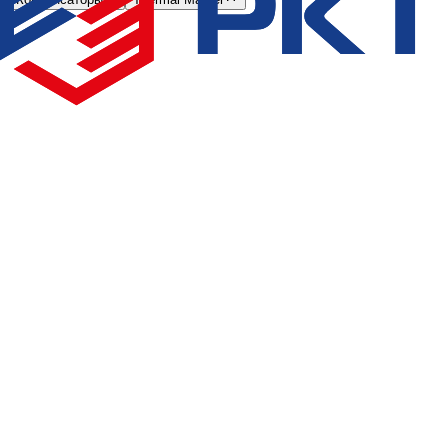
Конденсатор Thermal Master 1400H (с теплом)
T1400H
|
Thermal Master
OEM
Конденсатор для Thermal Master 1400H российского
производства в наличии и под заказ.
Защитное покрытие
Полный аналог
Стенка трубы 0.5мм
1–2
дн.
|
Стоимость по запросу
54 000
₽
от
37 800
₽
💰 Экономия до
16 200
₽
Подробнее